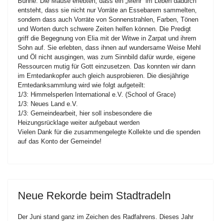
Bühne. Die Mäuse erlebten, dass ein „Mehr“ im Leben dadurch
entsteht, dass sie nicht nur Vorräte an Essebarem sammelten,
sondern dass auch Vorräte von Sonnenstrahlen, Farben, Tönen
und Worten durch schwere Zeiten helfen können. Die Predigt
griff die Begegnung von Elia mit der Witwe in Zarpat und ihrem
Sohn auf. Sie erlebten, dass ihnen auf wundersame Weise Mehl
und Öl nicht ausgingen, was zum Sinnbild dafür wurde, eigene
Ressourcen mutig für Gott einzusetzen. Das konnten wir dann
im Erntedankopfer auch gleich ausprobieren. Die diesjährige
Erntedanksammlung wird wie folgt aufgeteilt:
1/3: Himmelsperlen International e.V. (School of Grace)
1/3: Neues Land e.V.
1/3: Gemeindearbeit, hier soll insbesondere die
Heizungsrücklage weiter aufgebaut werden
Vielen Dank für die zusammengelegte Kollekte und die spenden
auf das Konto der Gemeinde!
Neue Rekorde beim Stadtradeln
Der Juni stand ganz im Zeichen des Radfahrens. Dieses Jahr