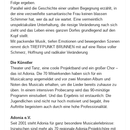
Folge ergeben.
Parallel wird die Geschichte einer uralten Begegnung erzählt, in
der eine verzweifelte samaritanische Frau keinen blassen
Schimmer hat, wer da auf sie wartet. Eine vermeintlich
unspektakuläre Unterhaltung, die riesige Veränderung nach sich
zieht und das Leben eines ganzen Dorfes grundlegend auf den
Kopf stellt.
Mit packender Musik, tiefen Emotionen und bewegenden Szenen
nimmt dich TREFFPUNKT BRUNNEN mit auf eine Reise voller
Schmerz, Hoffnung und radikaler Veränderung
Die Künstler
Theater und Tanz, eine coole Projektband und ein großer Chor –
das ist Adonia. Die 70 Mitwirkenden haben sich für ein
Musicalcamp angemeldet und vor zwei Monaten Album und
Noten des Musicals erhalten, um die Lieder bereits zuhause zu
üben. In einem intensiven Probecamp wird das 90-minütige
Programm einstudiert. Und das Ergebnis ist erstaunlich: Die
Jugendlichen sind nicht nur hoch motiviert und begabt, ihre
Auftritte begeistern auch durch eine hohe Professionalität.
Adonia e.V.
Seit 2001 steht Adonia für ganz besondere Musicalerlebnisse:
Inzwischen sind mehr als 70 regionale Adonia-Projektchöre mit