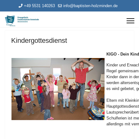
+49 5531 140263
info@baptisten-holzminden.de
Kindergottesdienst
KIGO - Dein Kind
Kinder und Erwach
Regel gemeinsam.
Kinder dann in den
werden altersents
es wird gebetet, g
Eltern mit Kleinki
Hauptgottesdienst
Lautsprecherübert
Schulferien ist me
allerdings mit ve