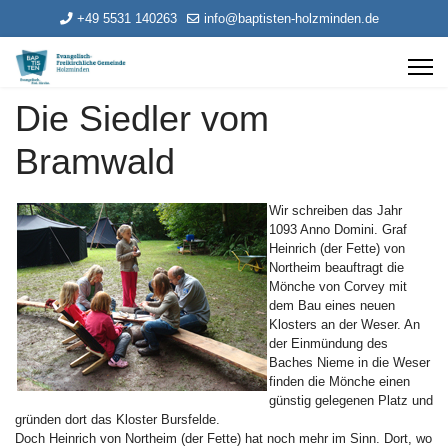
+49 5531 140263
info@baptisten-holzminden.de
Die Siedler vom
Bramwald
Wir schreiben das Jahr
1093 Anno Domini. Graf
Heinrich (der Fette) von
Northeim beauftragt die
Mönche von Corvey mit
dem Bau eines neuen
Klosters an der Weser. An
der Einmündung des
Baches Nieme in die Weser
finden die Mönche einen
günstig gelegenen Platz und
gründen dort das Kloster Bursfelde.
Doch Heinrich von Northeim (der Fette) hat noch mehr im Sinn. Dort, wo