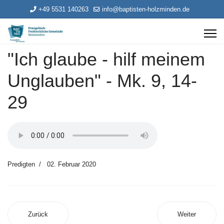
+49 5531 140263
info@baptisten-holzminden.de
"Ich glaube - hilf meinem
Unglauben" - Mk. 9, 14-
29
Predigten
02. Februar 2020
Zurück
Weiter