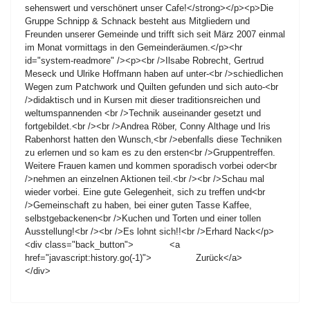
sehenswert und verschönert unser Cafe!</strong></p><p>Die
Gruppe Schnipp & Schnack besteht aus Mitgliedern und
Freunden unserer Gemeinde und trifft sich seit März 2007 einmal
im Monat vormittags in den Gemeinderäumen.</p><hr
id="system-readmore" /><p><br />Ilsabe Robrecht, Gertrud
Meseck und Ulrike Hoffmann haben auf unter-<br />schiedlichen
Wegen zum Patchwork und Quilten gefunden und sich auto-<br
/>didaktisch und in Kursen mit dieser traditionsreichen und
weltumspannenden <br />Technik auseinander gesetzt und
fortgebildet.<br /><br />Andrea Röber, Conny Althage und Iris
Rabenhorst hatten den Wunsch,<br />ebenfalls diese Techniken
zu erlernen und so kam es zu den ersten<br />Gruppentreffen.
Weitere Frauen kamen und kommen sporadisch vorbei oder<br
/>nehmen an einzelnen Aktionen teil.<br /><br />Schau mal
wieder vorbei. Eine gute Gelegenheit, sich zu treffen und<br
/>Gemeinschaft zu haben, bei einer guten Tasse Kaffee,
selbstgebackenen<br />Kuchen und Torten und einer tollen
Ausstellung!<br /><br />Es lohnt sich!!<br />Erhard Nack</p>
<div class="back_button"> <a
href="javascript:history.go(-1)"> Zurück</a>
</div>