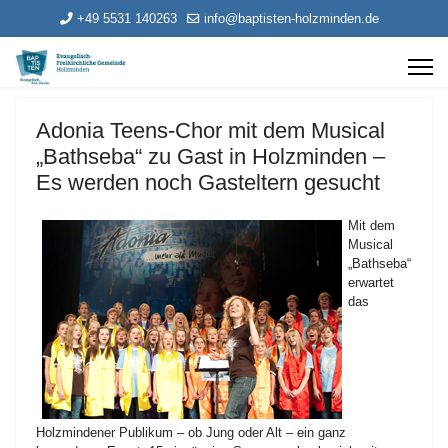
+49 5531 140263
info@baptisten-holzminden.de
Adonia Teens-Chor mit dem Musical
„Bathseba“ zu Gast in Holzminden –
Es werden noch Gasteltern gesucht
Mit dem
Musical
„Bathseba“
erwartet
das
Holzmindener Publikum – ob Jung oder Alt – ein ganz