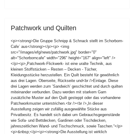
Patchwork und Quilten
<p><strong>Die Gruppe Schnipp & Schnack stellt im Schorborn-
Cafe´ aus</strong></p><p> <img
src="/images/efg/news/patchwork.jpg" border="0"
alt="Schorborncafe" width="296" height="167" align="left" />
</p><p>„Patchwork-Flickwerk- ist eine uralte Technik, aus
kleinen Stoffstücken – Resten – Decken - Tücher,
Kleidungsstücke herzustellen. Ein Quilt besteht für gewöhnlich
aus drei Lagen. Oberseite, Rückseite und<br />Einlage. Diese
drei Lagen werden zum ’Sandwich’ geschichtet und durch quilten
miteinander verbunden. Dazu werden mit starkem Garn
zusätzliche Muster auf den Quilt gesteppt oder das vorhandene
Patchworkmuster unterstrichen.<br /><br />„In dieser
Ausstellung zeigen wir zufällig ausgewählte Stücke aus
Privatbesitz. Es handelt sich dabei um Gebrauchsgegenstände
wie Sofa- und Bettdecken, Gardinen oder Tischdecken,
jahreszeitlichen Wand- und Tischschmuck, sowie Taschen.“</p>
<p>&nbsp;</p><p><strong>Die Ausstellung ist wirklich